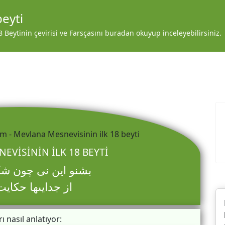
beyti
Beytinin çevirisi ve Farsçasını buradan okuyup inceleyebilirsiniz.
EVISININ ILK 18 BEYTI
بشنو اين نى چون شك
از جدايى‏ها حكاي
rı nasıl anlatıyor: