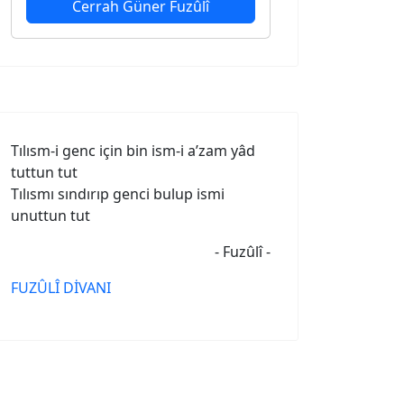
Cerrah Güner Fuzûlî
Tılısm-i genc için bin ism-i a’zam yâd
tuttun tut
Tılısmı sındırıp genci bulup ismi
unuttun tut
- Fuzûlî -
FUZÛLÎ DİVANI