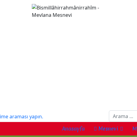
Ara...
Anasayfa
Mesnevi
M