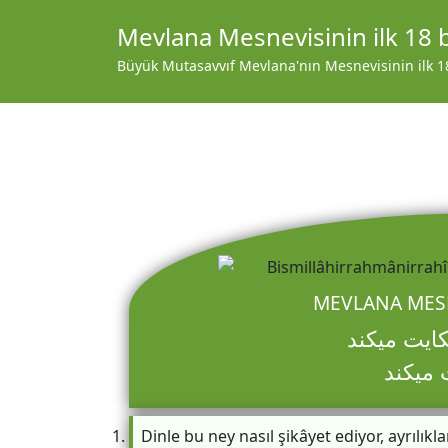
Mevlana Mesnevisinin ilk 18 
Büyük Mutasavvıf Mevlana'nın Mesnevisinin ilk 18 
MEVLANA MESN
ايت میكند
ت میكند
Dinle bu ney nasıl şikâyet ediyor, ayrılıkla