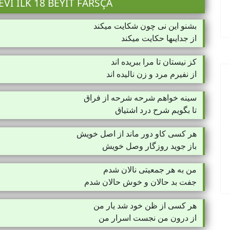
I ILK 18 BEYIT FARSÇA
بشنو اين نى چون شكايت میكند
از جدايى‏ها حكايت میكند
كز نيستان تا مرا ببريده ‏اند
از نفيرم مرد و زن ناليده ‏اند
سينه خواهم شرحه شرحه از فراق
تا بگويم شرح درد اشتياق
هر كسى كاو دور ماند از اصل خويش
باز جويد روزگار وصل خويش
من به هر جمعيتى نالان شدم
جفت بد حالان و خوش حالان شدم
هر كسى از ظن خود شد يار من
از درون من نجست اسرار من