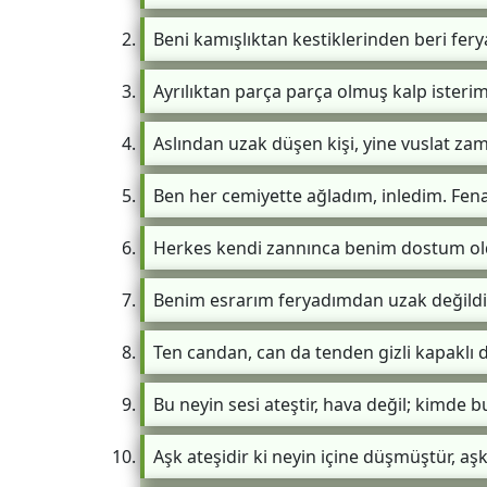
Beni kamışlıktan kestiklerinden beri fer
Ayrılıktan parça parça olmuş kalp isterim 
Aslından uzak düşen kişi, yine vuslat zam
Ben her cemiyette ağladım, inledim. Fena h
Herkes kendi zannınca benim dostum oldu
Benim esrarım feryadımdan uzak değildir
Ten candan, can da tenden gizli kapaklı d
Bu neyin sesi ateştir, hava değil; kimde 
Aşk ateşidir ki neyin içine düşmüştür, a