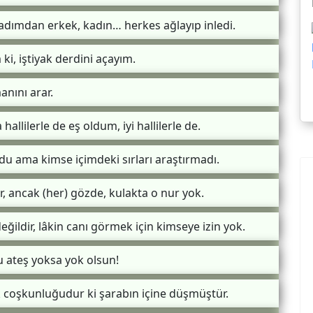
yadımdan erkek, kadın… herkes ağlayıp inledi.
ki, iştiyak derdini açayım.
anını arar.
allilerle de eş oldum, iyi hallilerle de.
 ama kimse içimdeki sırları araştırmadı.
, ancak (her) gözde, kulakta o nur yok.
eğildir, lâkin canı görmek için kimseye izin yok.
bu ateş yoksa yok olsun!
şk coşkunluğudur ki şarabın içine düşmüştür.