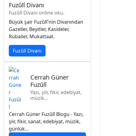
Fuzûlî Divanı
Fuzûlî Divanı online oku.
Büyük şair Fuzûlî'nin Divanından
Gazeller, Beyitler, Kasideler,
Rubailer, Mukattaat.
Fuzûlî Divanı
Cerrah Güner
Fuzûlî
Yazı, şiir, fikir, edebiyat,
müzik…
Cerrah Güner Fuzûlî Blogu - Yazı,
şiir, fikir, sanat, edebiyat, müzik,
günlük…