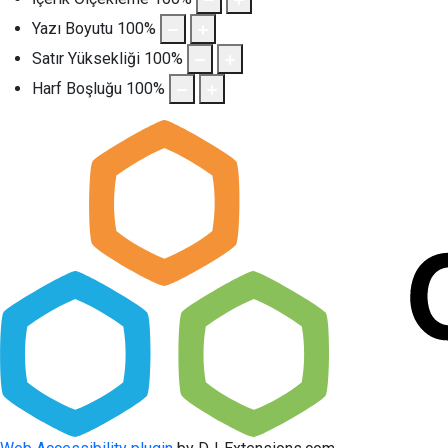
Yazı Boyutu
100
%
Satır Yüksekliği
100
%
Harf Boşluğu
100
%