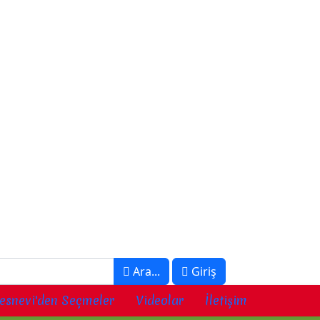
Ara...
Giriş
esnevi'den Seçmeler
Videolar
İletişim